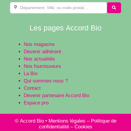
Département, Ville, ou code postal...
Recherc
Les pages Accord Bio
Nos magasins
Devenir adhérent
Nos actualités
Nos fournisseurs
La Bio
Qui sommes-nous ?
Contact
Devenir partenaire Accord Bio
Espace pro
© Accord Bio •
Mentions légales
–
Politique de
confidentialité
–
Cookies