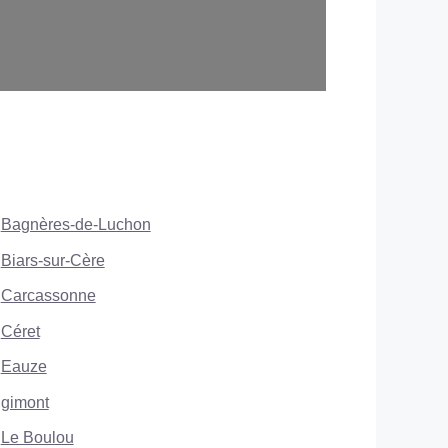
Bagnères-de-Luchon
Biars-sur-Cère
Carcassonne
Céret
Eauze
gimont
Le Boulou