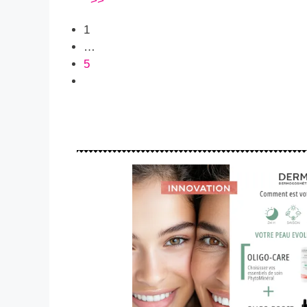
>>
1
…
5
Older posts