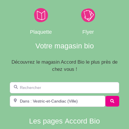
Plaquette
Flyer
Votre magasin bio
Découvrez le magasin Accord Bio le plus près de
chez vous !
Rechercher
Département, Ville, ou code postal...
Recherc
Les pages Accord Bio