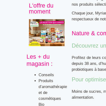
L'offre du
nos produits sélect
moment
Chaque jour, Myria
respectueux de not
Nature & co
Découvrez une
Les + du
Profitez de leurs 
magasin :
depuis 38 ans, d’hu
probiotiques à bas
Conseils
Pour optimiser
Produits
d’aromathérapie
Moins de sucres, mo
et de
alimentation.
cosmétiques
Bio